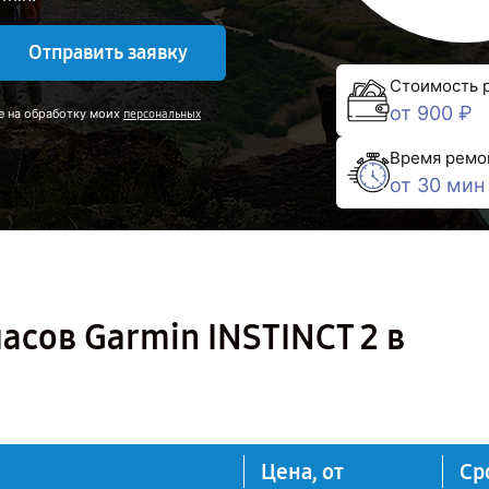
Отправить заявку
Стоимость 
от 900 ₽
е на обработку моих
персональных
Время ремо
от 30 мин
асов Garmin INSTINCT 2 в
Цена, от
Ср