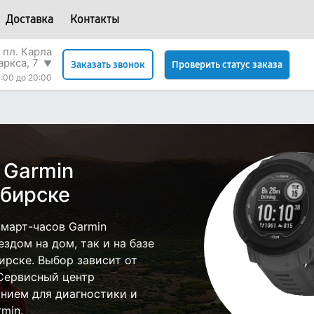
Доставка
Контакты
 пл. Карла
аркса, 7
▼
Проверить статус заказа
Заказать звонок
:00 до 20:00
 Garmin
ибирске
март-часов Garmin
здом на дом, так и на базе
ирске. Выбор зависит от
 Сервисный центр
нием для диагностики и
min.