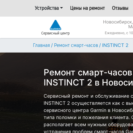
Устройства
Цены на ремонт
Отзывы
Новосибирск,
М
Ежедневно, с 10
Сервисный центр
/
/
INSTINCT 2
Главная
Ремонт смарт-часов
Ремонт смарт-часов
INSTINCT 2 в Новос
Сервисный ремонт и обслуживание с
INSTINCT 2 осуществляется как с вые
сервисного центра Garmin в Новосиб
типа поломки и пожелания клиента.
располагает всем нужным оборудова
устранения проблем смарт-часов Gar