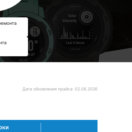
ремонта
нта
Дата обновления прайса:
02.08.2026
оки