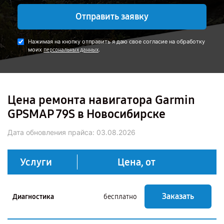
Отправить заявку
Нажимая на кнопку отправить я даю свое согласие на обработку
моих
.
персональных данных
Цена ремонта навигатора Garmin
GPSMAP 79S в Новосибирске
Дата обновления прайса:
03.08.2026
Услуги
Цена, от
Заказать
Диагностика
бесплатно