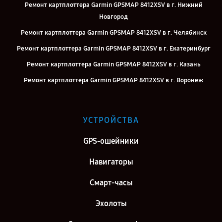
Ремонт картплоттера Garmin GPSMAP 8412XSV в г. Нижний
Новгород
Ремонт картплоттера Garmin GPSMAP 8412XSV в г. Челябинск
Ремонт картплоттера Garmin GPSMAP 8412XSV в г. Екатеринбург
Ремонт картплоттера Garmin GPSMAP 8412XSV в г. Казань
Ремонт картплоттера Garmin GPSMAP 8412XSV в г. Воронеж
Ремонт картплоттера Garmin GPSMAP 8412XSV в г. Саратов
Ремонт картплоттера Garmin GPSMAP 8412XSV в г. Самара
УСТРОЙСТВА
Ремонт картплоттера Garmin GPSMAP 8412XSV в г. Киров
GPS-ошейники
Ремонт картплоттера Garmin GPSMAP 8412XSV в г. Москва
Ремонт картплоттера Garmin GPSMAP 8412XSV в г. Санкт-
Навигаторы
Петербург
Смарт-часы
Эхолоты