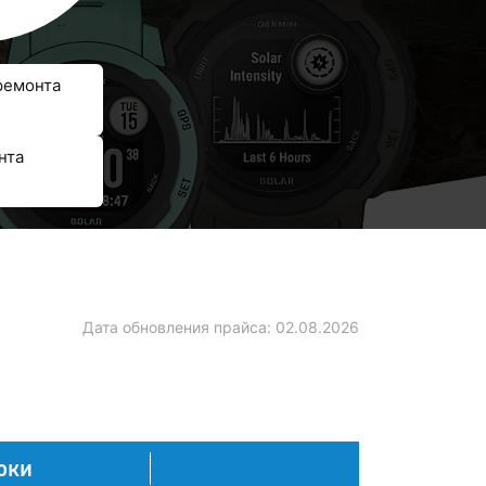
ремонта
нта
Дата обновления прайса:
02.08.2026
оки