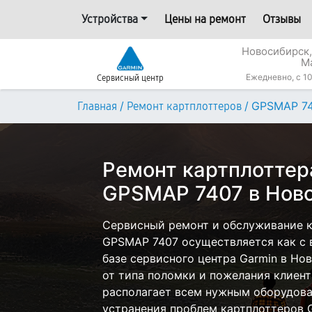
Устройства
Цены на ремонт
Отзывы
Новосибирск,
М
Ежедневно, с 10
Сервисный центр
/
/
GPSMAP 7
Главная
Ремонт картплоттеров
Ремонт картплоттер
GPSMAP 7407 в Нов
Сервисный ремонт и обслуживание к
GPSMAP 7407 осуществляется как с в
базе сервисного центра Garmin в Но
от типа поломки и пожелания клиент
располагает всем нужным оборудова
устранения проблем картплоттеров G