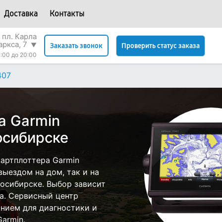
Доставка
Контакты
 пл. Карла
аркса, 7
▼
Проверить статус заказа
Заказать звонок
:00 до 20:00
407
а Garmin
осибирске
артплоттера Garmin
ыездом на дом, так и на
восибирске. Выбор зависит
а. Сервисный центр
нием для диагностики и
armin.