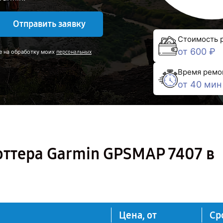
Отправить заявку
Стоимость 
от 600 ₽
е на обработку моих
персональных
Время ремо
от 40 мин
оттера Garmin GPSMAP 7407 в
Цена, от
Ср