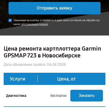
Отправить заявку
Нажимая на кнопку отправить я даю свое согласие на обработку
моих
.
персональных данных
Цена ремонта картплоттера Garmin
GPSMAP 723 в Новосибирске
Дата обновления прайса:
04.08.2026
Услуги
Цена, от
Заказать
Диагностика
бесплатно