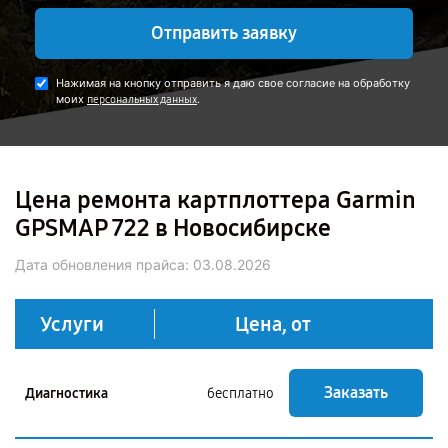
Отправить заявку
Нажимая на кнопку отправить я даю свое согласие на обработку
моих
.
персональных данных
Цена ремонта картплоттера Garmin
GPSMAP 722 в Новосибирске
Дата обновления прайса:
03.08.2026
Услуги
Цена, от
Заказать
Диагностика
бесплатно