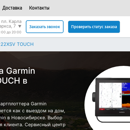
Доставка
Контакты
 пл. Карла
аркса, 7
▼
Проверить статус заказа
Заказать звонок
:00 до 20:00
222XSV TOUCH
а Garmin
OUCH в
артплоттера Garmin
тся как с выездом на дом,
min в Новосибирске. Выбор
я клиента. Сервисный центр