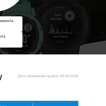
ремонта
нта
V
Дата обновления прайса:
04.08.2026