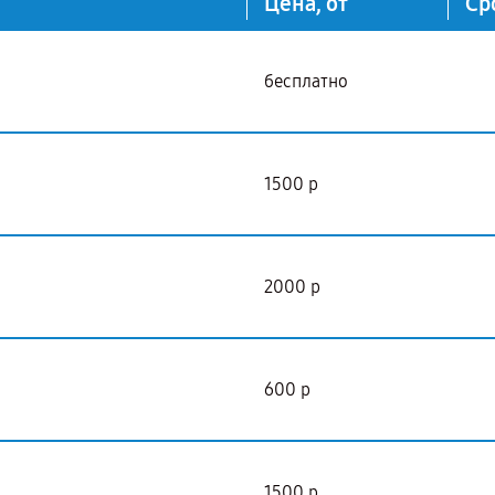
Цена, от
Ср
бесплатно
1500 р
2000 р
600 р
1500 р