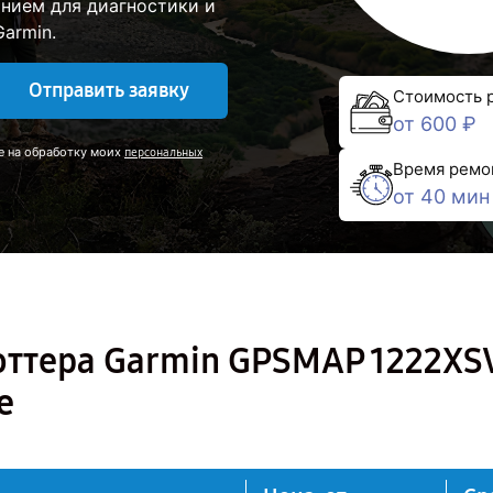
нием для диагностики и
armin.
Отправить заявку
Стоимость 
от 600 ₽
е на обработку моих
персональных
Время ремо
от 40 мин
оттера Garmin GPSMAP 1222XS
е