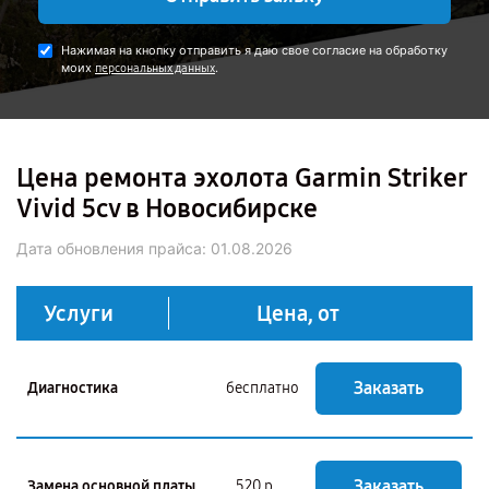
Нажимая на кнопку отправить я даю свое согласие на обработку
моих
.
персональных данных
Цена ремонта эхолота Garmin Striker
Vivid 5cv в Новосибирске
Дата обновления прайса:
01.08.2026
Услуги
Цена, от
Заказать
Диагностика
бесплатно
Заказать
Замена основной платы
520 р